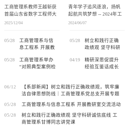
工商管理系教师王越斩获
青年学子追风逐浪，扬帆
首届山东省数字工程师大
起航共筑梦想 -- 2024年工
赛一等奖
商管理系宣传片
2025/12/04
2024/06/07
05/28
工商管理系与信
05/28
树立和践行正确
息工程系 开展教
政绩观 坚守科研
研室交流活动
诚信底线 工商管
05/28
工商管理系举办
04/19
精研深思促提升
理系甘博同志讲
“对照典型案例检
经验互鉴话成长
党课
身正己” 主题党
工商管理系与信
日活动
息工程系开展教
06/12
【系部新闻】树立和践行正确政绩观，筑牢廉
学能力研讨交流
洁自律思想防线｜工商管理系党总支开展专题
活动
党课暨主题党日活动
05/28
工商管理系与信息工程系 开展教研室交流活动
05/28
树立和践行正确政绩观 坚守科研诚信底线 工
商管理系甘博同志讲党课