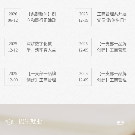
2026
【系部新闻】树
2025
工商管理系开展
06-12
立和践行正确政
12-19
党员“政治生日”
绩观，筑牢廉洁
主题活动 筑牢信
自律思想防线｜
仰之基
工商管理系党总
2025
深耕数字化教
2025
【一支部一品牌
支开展专题党课
12-12
学，筑牢育人主
12-09
创建】工商管理
暨主题党日活动
阵地
系党总支“情暖工
商”品牌创建经验
分享
2025
【一支部一品牌
2025
【一支部一品牌
12-09
创建】工商管理
12-09
创建】工商管理
系学生党支部“情
系教工党支部“情
暖工商”品牌创建
暖工商”品牌创建
经验分享
经验分享
招生就业
更多