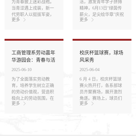
为青春披上迷彩战袍。
活，激发青年学子拼搏
当青涩遇上戎装，新一
精神，6月13日“绿茵传
代劳职人以挺拔军姿，
薪火，足尖绘华章”庆祝
更多
更多
写下“人比山高，脚比路
建校七十周年“校庆杯”
长”的序章。青春与坚持
足球比赛进入最终较
在此交织一场独属于小
量，赛事由学生工作处
萌新的蜕变之旅正式启
（团委）、基础（体
程晨光熹微，他们整装
育）教学部主办，团委
工商管理系劳动嘉年
校庆杯篮球赛，球场
列阵以嘹亮的口号唤醒
校园文明先锋队、文艺
朝阳烈日炎炎，他们挺
体育部承办。本次赛事
华游园会：青春与活
风采秀
拔如松任汗水浸透迷彩
历时七天，七支队伍激
力的集市盛宴
2025-06-10
2025-06-04
衣衫在教官的口号声中
烈角逐，工商管理系一
少年们挺直脊背，如松
路过关斩将，与智能制
为了全面落实劳动教
6 月 4 日，校庆杯篮球
而立汗珠从额角滚落，
造系展开终极较量。赛
育，培养学生树立正确
赛火热开打，各系部球
眼神却愈发坚毅这一
场上龙争虎斗，我系球
的劳动价值观，营造积
员齐聚赛场，展开激烈
刻，他们以身躯为笔诠
员以无畏斗志和团队协
极向上的劳动氛围，在
角逐。赛场上，球员们
更多
更多
释着坚韧不拔的意志力
作，最终锁定亚军席
学院建校70周年之际，
活力四射，每一次进
军训绝非单人的战场有
位，让青春与热爱在绿
一场别开生面的“劳职新
攻、防守都拼尽全力，
老师们如春雨般...。
茵场闪耀绽放 。决...。
视界，匠韵正当时”劳动
青春荷尔蒙在这小小的
嘉年华游园活动精彩启
球场上尽情释放。工商
幕！本次活动由学院学
系篮球队更是表现亮