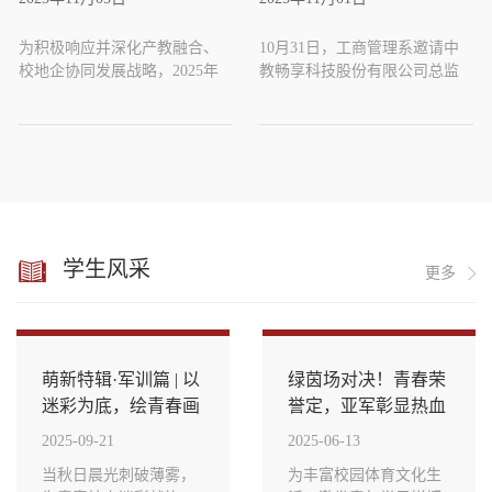
城洽谈校地企合作
工商管理系举办专题讲座
经济产业学院电商企业面临的
活动。活动由长清区区总工会
供应链管理、物流配送等方面
二级调研员焦方勇主持，学院
为积极响应并深化产教融合、
10月31日，工商管理系邀请中
的问题展开讨论，为电商企业
党委委员、副院长王世臣出席
校地企协同发展战略，2025年
教畅享科技股份有限公司总监
与供应链企业搭建合作桥梁，
开幕式并讲话。长清区第一书
11月4日，山东劳动职业技术学
潘洪锋开展题为《AI 赋能商贸
进一步促进双方深度合作。卫
记、村委工作人员、返乡农民
院工商管理系主任甘博 、科研
类专业建设人机协同能力提升
翠翠表示，政府部门的职责就
等60余人参加培训。王世臣指
处及电子商务专业骨干教师一
探索实践》的专题讲座。工商
是搭建平台、优化服务、促进
出，乡村振兴离不开数字人才
行，在济南长清大学城管委会
管理系电子商务、国际商务专
合作，此...
支...
的组织与带领下，赴长清大学
业骨干教师聆听讲座，并就专
城核心商业区的三庆青年城综
业建设和教师数字化教学等问
合体项目进行实地考察与合作
题进行了探讨。本次讲座紧扣
洽谈。此次活动旨在探索校企
AI 技术在教育与产业领域的应
学生风采
更多
合作新模式，以学院的专业优
用创新核心，以“技术落地 + 能
势赋能地方商业体的数字化发
力提升”为双导向，从三大维度
展。洽谈会上，三方代表就三
深度探索“人工智能 + 产业”“人
庆青年城综合体现阶段的商业
工智能 + 教育”“人工智能 + 测
运营现状、面临的挑战以及未
评”，技术赋能推...
萌新特辑·军训篇 | 以
绿茵场对决！青春荣
来数...
迷彩为底，绘青春画
誉定，亚军彰显热血
卷
担当
2025-09-21
2025-06-13
当秋日晨光刺破薄雾，
为丰富校园体育文化生