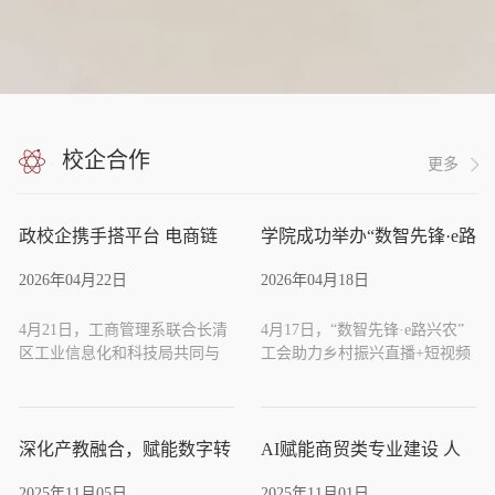
简章
校企合作
更多
政校企携手搭平台 电商链
学院成功举办“数智先锋·e路
对接促共赢 工商管理系赴
兴农” 工会助力乡村振兴直
2026年04月22日
2026年04月18日
天泽供应链公司召开对接会
播+短视频工匠专题培训班
4月21日，工商管理系联合长清
4月17日，“数智先锋·e路兴农”
区工业信息化和科技局共同与
工会助力乡村振兴直播+短视频
天泽供应链公司召开对接会，
工匠专题培训班在长清校区报
工商管理系主任甘博、长清区
告厅举行。长清区总工会党组
工业信息化和科技局党委委
书记、常务副主席郭天宾，长
员、副局长卫翠翠、天泽供应
清区工业信息化和科技局党委
深化产教融合，赋能数字转
AI赋能商贸类专业建设 人
链董事长侯正斌和部分电商企
委员、副局长卫翠翠，长清区
型：工商管理系赴三庆青年
机协同能力提升探索实践
业代表参加会议，就学院数字
区委组织部组织科于文博出席
2025年11月05日
2025年11月01日