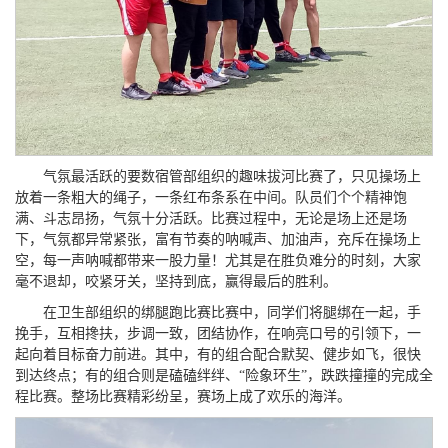
气氛最活跃的要数宿管部组织的趣味拔河比赛了，只见操场上
放着一条粗大的绳子，一条红布条系在中间。队员们个个精神饱
满、斗志昂扬，气氛十分活跃。比赛过程中，无论是场上还是场
下，气氛都异常紧张，富有节奏的呐喊声、加油声，充斥在操场上
空，每一声呐喊都带来一股力量！尤其是在胜负难分的时刻，大家
毫不退却，咬紧牙关，坚持到底，赢得最后的胜利。
在卫生部组织的绑腿跑比赛比赛中，同学们将腿绑在一起，手
挽手，互相搀扶，步调一致，团结协作，在响亮口号的引领下，一
起向着目标奋力前进。其中，有的组合配合默契、健步如飞，很快
到达终点；有的组合则是磕磕绊绊、“险象环生”，跌跌撞撞的完成全
程比赛。整场比赛精彩纷呈，赛场上成了欢乐的海洋。