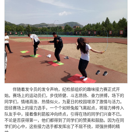
伴随着发令员的发令声响，纪检部组织的趣味接力赛正式开
始。赛场上的运动员们，步伐矫健、斗志昂扬、奋力拼搏，场下的
同学们，情绪高涨、热情似火，为夏日的校园增添了激情与活力。
田径赛场上的接力选手，一个个如矫兔般飞离起点，将接力棒传入
队友手中，接着像利箭般冲向终点，引得在场的同学们兴奋不已。
不论是否获得第一，他们都得到了同学们的赞美和鼓励。因为在同
学们的心中，这些接力选手都发挥出了不屈不挠，顽强拚搏的精